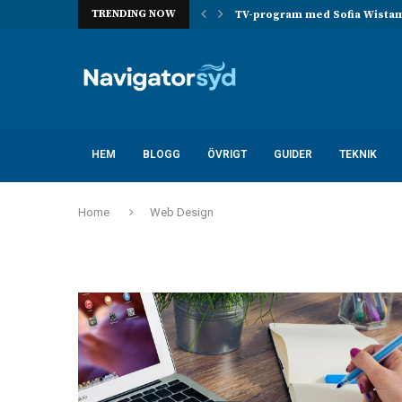
TRENDING NOW
 ta över han...
TV-program med Sofia Wistam –
HEM
BLOGG
ÖVRIGT
GUIDER
TEKNIK
Home
Web Design