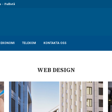
 Fullständig lista och...
Rollistan i Billy Elliot – Skådespela
EKONOMI
TELEKOM
KONTAKTA OSS
WEB DESIGN