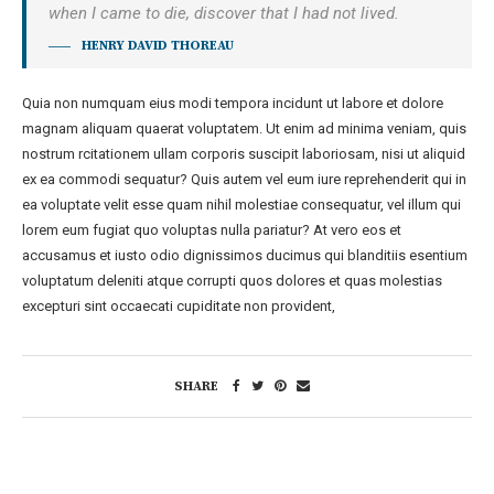
when I came to die, discover that I had not lived.
HENRY DAVID THOREAU
Quia non numquam eius modi tempora incidunt ut labore et dolore
magnam aliquam quaerat voluptatem. Ut enim ad minima veniam, quis
nostrum rcitationem ullam corporis suscipit laboriosam, nisi ut aliquid
ex ea commodi sequatur? Quis autem vel eum iure reprehenderit qui in
ea voluptate velit esse quam nihil molestiae consequatur, vel illum qui
lorem eum fugiat quo voluptas nulla pariatur? At vero eos et
accusamus et iusto odio dignissimos ducimus qui blanditiis esentium
voluptatum deleniti atque corrupti quos dolores et quas molestias
excepturi sint occaecati cupiditate non provident,
SHARE