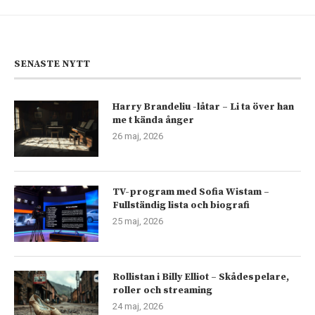
SENASTE NYTT
Harry Brandeliu -låtar – Li ta över han
me t kända ånger
26 maj, 2026
TV-program med Sofia Wistam –
Fullständig lista och biografi
25 maj, 2026
Rollistan i Billy Elliot – Skådespelare,
roller och streaming
24 maj, 2026