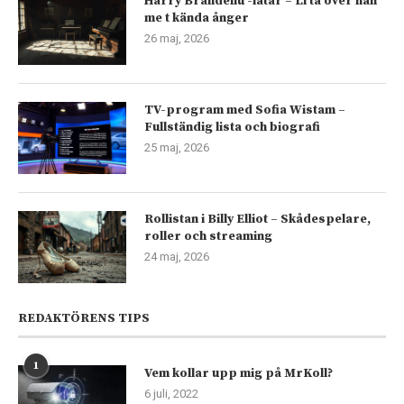
Harry Brandeliu -låtar – Li ta över han
me t kända ånger
26 maj, 2026
TV-program med Sofia Wistam –
Fullständig lista och biografi
25 maj, 2026
Rollistan i Billy Elliot – Skådespelare,
roller och streaming
24 maj, 2026
REDAKTÖRENS TIPS
1
Vem kollar upp mig på MrKoll?
6 juli, 2022