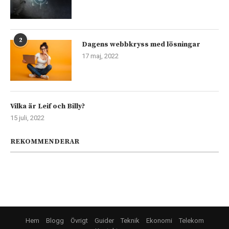
2
Dagens webbkryss med lösningar
17 maj, 2022
Vilka är Leif och Billy?
15 juli, 2022
REKOMMENDERAR
Hem
Blogg
Övrigt
Guider
Teknik
Ekonomi
Telekom