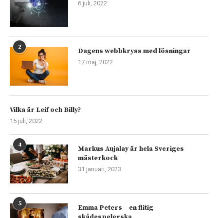
6 juli, 2022
2
Dagens webbkryss med lösningar
17 maj, 2022
Vilka är Leif och Billy?
15 juli, 2022
4
Markus Aujalay är hela Sveriges
mästerkock
31 januari, 2023
5
Emma Peters – en flitig
skådespelerska