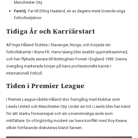
Manchester City
Familj:
Far till Erling Haaland, en av dagens mest lovande unga
fotbollsstjärnor
Tidiga År och Karriärstart
Alf Inge Håland föddes i Stavanger, Norge, och började sin
fotbollskarriär i Bryne FK. Hans talang blev snabbt uppmärksammad,
och han flyttade senare till Nottingham Forest i England 1993. Denna
övergång markerade början på hans professionella karriär i
internationell fotboll.
Tiden i Premier League
I Premier League nådde Håland stor framgång med klubbar som
Leeds United och Manchester City. Under sin tid i Leeds blev han känd
för sitt starka försvarsspel och sin oövervinneliga ande som
mittfältare. En oförglömlig incident var hans konflikt med Roy Keane,
vilken fortfarande diskuteras bland fansen.