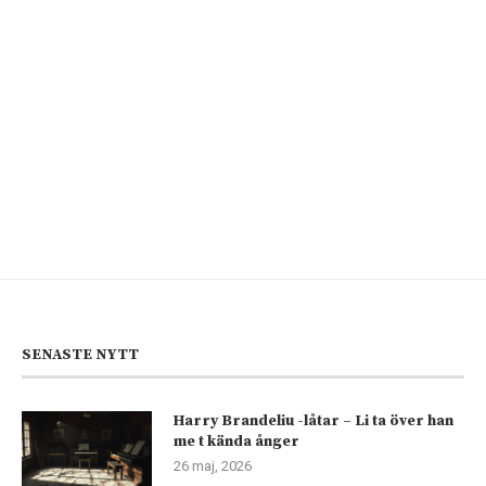
SENASTE NYTT
Harry Brandeliu -låtar – Li ta över han
me t kända ånger
26 maj, 2026