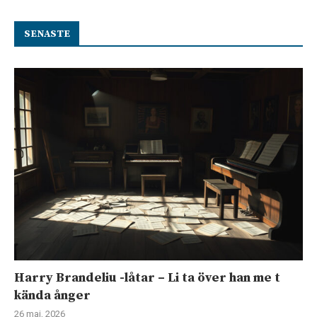
SENASTE
Harry Brandeliu -låtar – Li ta över han me t
kända ånger
26 maj, 2026