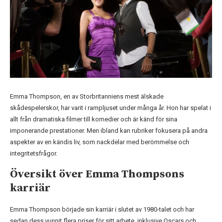
Emma Thompson, en av Storbritanniens mest älskade
skådespelerskor, har varit i rampljuset under många år. Hon har spelat i
allt från dramatiska filmer till komedier och är känd för sina
imponerande prestationer. Men ibland kan rubriker fokusera på andra
aspekter av en kändis liv, som nackdelar med berömmelse och
integritetsfrågor.
Översikt över Emma Thompsons
karriär
Emma Thompson började sin karriär i slutet av 1980-talet och har
sedan dess vunnit flera priser för sitt arbete, inklusive Oscars och