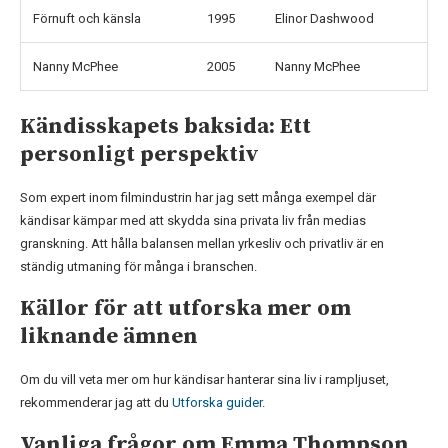
Förnuft och känsla
1995
Elinor Dashwood
Nanny McPhee
2005
Nanny McPhee
Kändisskapets baksida: Ett
personligt perspektiv
Som expert inom filmindustrin har jag sett många exempel där
kändisar kämpar med att skydda sina privata liv från medias
granskning. Att hålla balansen mellan yrkesliv och privatliv är en
ständig utmaning för många i branschen.
Källor för att utforska mer om
liknande ämnen
Om du vill veta mer om hur kändisar hanterar sina liv i rampljuset,
rekommenderar jag att du
Utforska guider
.
Vanliga frågor om Emma Thompson