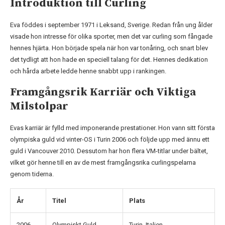
Introduktion till Curling
Eva föddes i september 1971 i Leksand, Sverige. Redan från ung ålder
visade hon intresse för olika sporter, men det var curling som fångade
hennes hjärta. Hon började spela när hon var tonåring, och snart blev
det tydligt att hon hade en speciell talang för det. Hennes dedikation
och hårda arbete ledde henne snabbt upp i rankingen.
Framgångsrik Karriär och Viktiga
Milstolpar
Evas karriär är fylld med imponerande prestationer. Hon vann sitt första
olympiska guld vid vinter-OS i Turin 2006 och följde upp med ännu ett
guld i Vancouver 2010. Dessutom har hon flera VM-titlar under bältet,
vilket gör henne till en av de mest framgångsrika curlingspelarna
genom tiderna.
År
Titel
Plats
2006
Olympiskt Guld
Turin, Italien