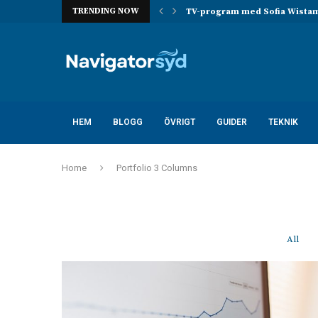
TRENDING NOW
 ta över han...
TV-program med Sofia Wistam –
HEM
BLOGG
ÖVRIGT
GUIDER
TEKNIK
Home
Portfolio 3 Columns
All