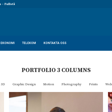
 Fullständig lista och...
Rollistan i Billy Elliot – Skådespela
EKONOMI
TELEKOM
KONTAKTA OSS
PORTFOLIO 3 COLUMNS
3D
Graphic Design
Motion
Photography
Prints
Web