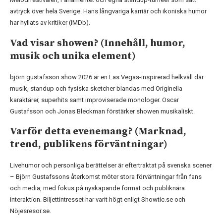
avtryck över hela Sverige. Hans långvariga karriär och ikoniska humor
har hyllats av kritiker (IMDb).
Vad visar showen? (Innehåll, humor,
musik och unika element)
björn gustafsson show 2026 är en Las Vegas-inspirerad helkväll där
musik, standup och fysiska sketcher blandas med Originella
karaktärer, superhits samt improviserade monologer. Oscar
Gustafsson och Jonas Bleckman förstärker showen musikaliskt.
Varför detta evenemang? (Marknad,
trend, publikens förväntningar)
Livehumor och personliga berättelser är eftertraktat på svenska scener
– Björn Gustafssons återkomst möter stora förväntningar från fans
och media, med fokus på nyskapande format och publiknära
interaktion. Biljettintresset har varit högt enligt Showtic.se och
Nöjesresor.se.