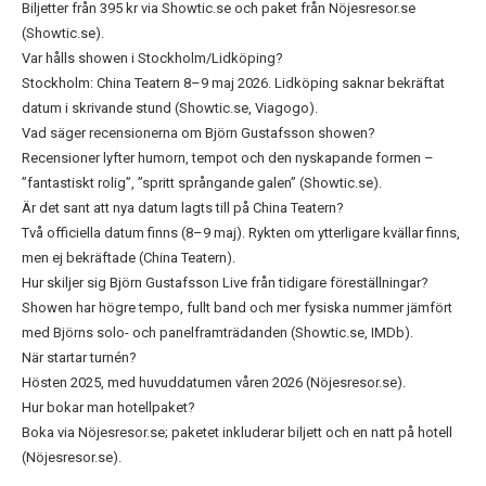
Biljetter från 395 kr via Showtic.se och paket från Nöjesresor.se
(Showtic.se).
Var hålls showen i Stockholm/Lidköping?
Stockholm: China Teatern 8–9 maj 2026. Lidköping saknar bekräftat
datum i skrivande stund (Showtic.se, Viagogo).
Vad säger recensionerna om Björn Gustafsson showen?
Recensioner lyfter humorn, tempot och den nyskapande formen –
”fantastiskt rolig”, ”spritt språngande galen” (Showtic.se).
Är det sant att nya datum lagts till på China Teatern?
Två officiella datum finns (8–9 maj). Rykten om ytterligare kvällar finns,
men ej bekräftade (China Teatern).
Hur skiljer sig Björn Gustafsson Live från tidigare föreställningar?
Showen har högre tempo, fullt band och mer fysiska nummer jämfört
med Björns solo- och panelframträdanden (Showtic.se, IMDb).
När startar turnén?
Hösten 2025, med huvuddatumen våren 2026 (Nöjesresor.se).
Hur bokar man hotellpaket?
Boka via Nöjesresor.se; paketet inkluderar biljett och en natt på hotell
(Nöjesresor.se).