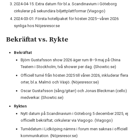
2024-04-15: Extra datum för bl.a. Scandinavium i Göteborg
cirkulerar på sekundära biljettplattformar (Viagogo)
2024-03-01: Första hotellpaket för hösten 2025–våren 2026
synliga hos Nöjesresor.se
Bekräftat vs. Rykte
Bekräftat
Björn Gustafsson show 2026 äger rum 8–9 maj på China
Teatern i Stockholm, två shower per dag. (Showtic.se)
Officiell turné från hösten 2025 till våren 2026, inkluderar flera
orter, bl.a. Malmö och Växjö. (Nöjesresor.se)
Oscar Gustafsson (sång/gitarr) och Jonas Bleckman (cello)
medverkar. (Showtic.se)
Rykten
Nytt datum på Scandinavium i Göteborg 5 december 2025, ej
officiellt bekräftat; cirkulerar via Viagogo. (Viagogo)
Turnédatum i Lidköping nämns i forum men saknas i officiell
kommunikation. (Nöjesresor.se)