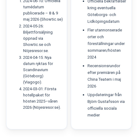
2024-06-10: Officiella
Officiella bekräftelser
turnédatum
kring eventuella
publicerade – 8 & 9
Göteborgs- och
maj 2026 (Showtic.se)
Lidköpingsdatum
2024-05-26:
Fler utannonserade
Biljettförsäljning
orter och
öppnad via
föreställningar under
Showtic.se och
sommaren/hösten
Nöjesresor.se.
2024
2024-04-15: Nya
datum ryktas för
Recensionsrundor
Scandinavium
efter premiären på
(Göteborg)
China Teatern i maj
(Viagogo).
2026
2024-03-01: Första
Uppdateringar från
hotellpaket för
hösten 2025–våren
Björn Gustafsson via
2026 (Nöjesresor.se).
officiella sociala
medier