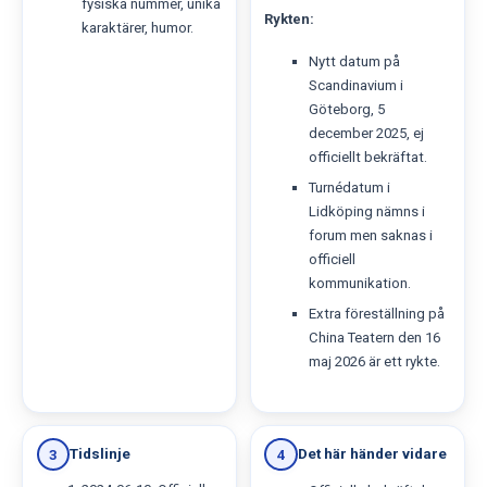
fysiska nummer, unika
Rykten:
karaktärer, humor.
Nytt datum på
Scandinavium i
Göteborg, 5
december 2025, ej
officiellt bekräftat.
Turnédatum i
Lidköping nämns i
forum men saknas i
officiell
kommunikation.
Extra föreställning på
China Teatern den 16
maj 2026 är ett rykte.
Tidslinje
Det här händer vidare
3
4