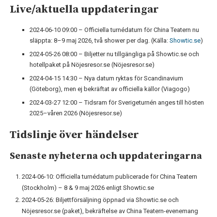
Live/aktuella uppdateringar
2024-06-10 09:00
– Officiella turnédatum för China Teatern nu
släppta: 8–9 maj 2026, två shower per dag. (Källa:
Showtic.se
)
2024-05-26 08:00
– Biljetter nu tillgängliga på Showtic.se och
hotellpaket på Nöjesresor.se (Nöjesresor.se)
2024-04-15 14:30
– Nya datum ryktas för Scandinavium
(Göteborg), men ej bekräftat av officiella källor (Viagogo)
2024-03-27 12:00
– Tidsram för Sverigeturnén anges till hösten
2025–våren 2026 (Nöjesresor.se)
Tidslinje över händelser
Senaste nyheterna och uppdateringarna
2024-06-10: Officiella turnédatum publicerade för China Teatern
(Stockholm) – 8 & 9 maj 2026 enligt Showtic.se
2024-05-26: Biljettförsäljning öppnad via Showtic.se och
Nöjesresor.se (paket), bekräftelse av China Teatern-evenemang