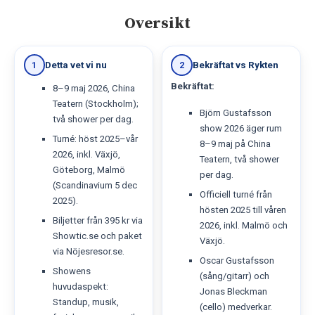
Oversikt
Detta vet vi nu
Bekräftat vs Rykten
1
2
Bekräftat:
8–9 maj 2026, China
Teatern (Stockholm);
Björn Gustafsson
två shower per dag.
show 2026 äger rum
Turné: höst 2025–vår
8–9 maj på China
2026, inkl. Växjö,
Teatern, två shower
Göteborg, Malmö
per dag.
(Scandinavium 5 dec
Officiell turné från
2025).
hösten 2025 till våren
Biljetter från 395 kr via
2026, inkl. Malmö och
Showtic.se och paket
Växjö.
via Nöjesresor.se.
Oscar Gustafsson
Showens
(sång/gitarr) och
huvudaspekt:
Jonas Bleckman
Standup, musik,
(cello) medverkar.