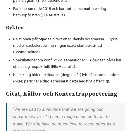
på Instagram (The Independent).
Paret separerade 2018 och har fortsatt samarbete kring
barnuppfostran (Elle Australia).
Rykten
Relationen påbörjades direkt efter Cheryls skilsmässa –
Rykte
;
medier spekulerade, men ingen exakt start bekräftad
(Cosmopolitan).
Spekulationer om konflikt vid separationen –
Obevisat
; båda har
uttalat sig respektfullt (Elle Australia).
Kritik kring åldersskillnaden (drygt tio år) lyfts återkommande –
Rykte
; paret har aldrig adresserat detta negativt offentligt.
Citat, Källor och Kontextrapportering
“We are sad to announce that we are going our
separate ways. It’s been a tough decision for us to
make. We still have so much love for each other as a