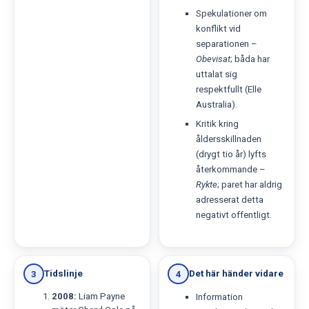
Spekulationer om
konflikt vid
separationen –
Obevisat
; båda har
uttalat sig
respektfullt (Elle
Australia).
Kritik kring
åldersskillnaden
(drygt tio år) lyfts
återkommande –
Rykte
; paret har aldrig
adresserat detta
negativt offentligt.
Tidslinje
Det här händer vidare
3
4
2008:
Liam Payne
Information