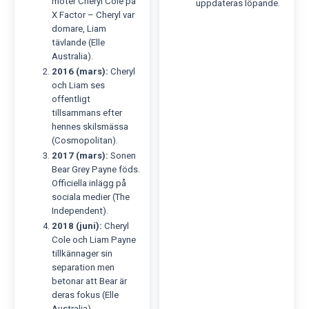
möter Cheryl Cole på
uppdateras löpande.
X Factor – Cheryl var
domare, Liam
tävlande (Elle
Australia).
2016 (mars):
Cheryl
och Liam ses
offentligt
tillsammans efter
hennes skilsmässa
(Cosmopolitan).
2017 (mars):
Sonen
Bear Grey Payne föds.
Officiella inlägg på
sociala medier (The
Independent).
2018 (juni):
Cheryl
Cole och Liam Payne
tillkännager sin
separation men
betonar att Bear är
deras fokus (Elle
Australia).