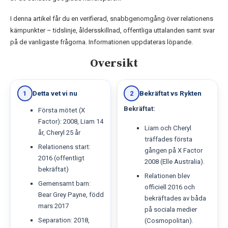
I denna artikel får du en verifierad, snabbgenomgång över relationens
kärnpunkter – tidslinje, åldersskillnad, offentliga uttalanden samt svar
på de vanligaste frågorna. Informationen uppdateras löpande.
Oversikt
Detta vet vi nu
Bekräftat vs Rykten
1
2
Bekräftat:
Första mötet (X
Factor): 2008, Liam 14
Liam och Cheryl
år, Cheryl 25 år
träffades första
Relationens start:
gången på X Factor
2016 (offentligt
2008 (Elle Australia).
bekräftat)
Relationen blev
Gemensamt barn:
officiell 2016 och
Bear Grey Payne, född
bekräftades av båda
mars 2017
på sociala medier
Separation: 2018,
(Cosmopolitan).