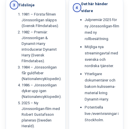
Det här händer
Tidslinje
3
4
vidare
1981 – Första filmen
Julpremiär 2025 för
Jönssonligan släpps
(Svensk Filmdatabas).
ny Jönssonligan-film
1982 – Premiär:
med ny
Jönssonligan &
rollbesättning.
Dynamit-Harry
Möjliga nya
introducerar Dynamit
streamingavtal med
Harry (Svensk
svenska och
Filmdatabas).
nordiska tjänster.
1984 – Jönssonligan
får guldfeber
Ytterligare
(Nationalencyklopedin).
dokumentärer och
1986 – Jönssonligan
bakom kulisserna-
dyker upp igen
material kring
(Nationalencyklopedin).
Dynamit-Harry.
2025 – Ny
Potentiella
Jönssonligan-film med
live-/eventvisningar i
Robert Gustafsson
Stockholm.
planeras (Sweden
Herald).