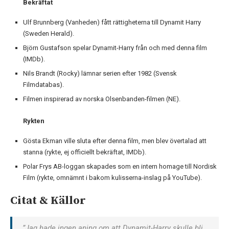
Bekräftat
Ulf Brunnberg (Vanheden) fått rättigheterna till Dynamit Harry
(Sweden Herald).
Björn Gustafson spelar Dynamit-Harry från och med denna film
(IMDb).
Nils Brandt (Rocky) lämnar serien efter 1982 (Svensk
Filmdatabas).
Filmen inspirerad av norska Olsenbanden-filmen (NE).
Rykten
Gösta Ekman ville sluta efter denna film, men blev övertalad att
stanna (rykte, ej officiellt bekräftat, IMDb).
Polar Frys AB-loggan skapades som en intern homage till Nordisk
Film (rykte, omnämnt i bakom kulisserna-inslag på YouTube).
Citat & Källor
”Jag hade ingen aning om att Dynamit-Harry skulle bli