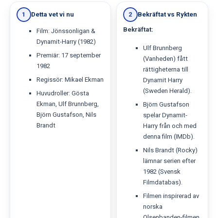
Detta vet vi nu
Bekräftat vs Rykten
1
2
Bekräftat:
Film: Jönssonligan &
Dynamit-Harry (1982)
Ulf Brunnberg
Premiär: 17 september
(Vanheden) fått
1982
rättigheterna till
Regissör: Mikael Ekman
Dynamit Harry
(Sweden Herald).
Huvudroller: Gösta
Ekman, Ulf Brunnberg,
Björn Gustafson
Björn Gustafson, Nils
spelar Dynamit-
Brandt
Harry från och med
denna film (IMDb).
Nils Brandt (Rocky)
lämnar serien efter
1982 (Svensk
Filmdatabas).
Filmen inspirerad av
norska
Olsenbanden-filmen