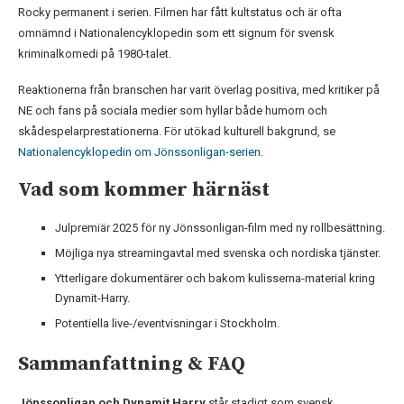
Rocky permanent i serien. Filmen har fått kultstatus och är ofta
omnämnd i Nationalencyklopedin som ett signum för svensk
kriminalkomedi på 1980-talet.
Reaktionerna från branschen har varit överlag positiva, med kritiker på
NE och fans på sociala medier som hyllar både humorn och
skådespelarprestationerna. För utökad kulturell bakgrund, se
Nationalencyklopedin om Jönssonligan-serien
.
Vad som kommer härnäst
Julpremiär 2025 för ny Jönssonligan-film med ny rollbesättning.
Möjliga nya streamingavtal med svenska och nordiska tjänster.
Ytterligare dokumentärer och bakom kulisserna-material kring
Dynamit-Harry.
Potentiella live-/eventvisningar i Stockholm.
Sammanfattning & FAQ
Jönssonligan och Dynamit Harry
står stadigt som svensk