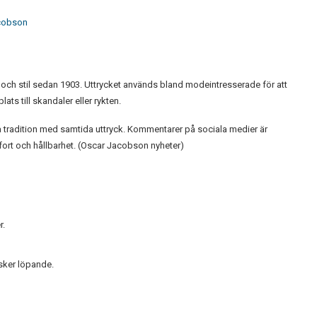
acobson
och stil sedan 1903. Uttrycket används bland modeintresserade för att
ts till skandaler eller rykten.
 tradition med samtida uttryck. Kommentarer på sociala medier är
ort och hållbarhet. (Oscar Jacobson nyheter)
r.
sker löpande.