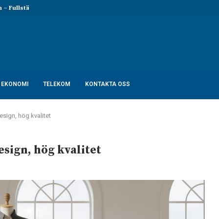
 Fullständig lista och...
Rollistan i Billy Elliot – Skådespela
EKONOMI
TELEKOM
KONTAKTA OSS
sign, hög kvalitet
esign, hög kvalitet