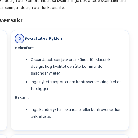
iska design och kompromisslösa kvalitet. Inga bekräftade skandaler eller
slanseringar, design och funktionalitet.
versikt
Bekräftat vs Rykten
2
Bekräftat:
Oscar Jacobson jackor är kända för klassisk
design, hög kvalitet och återkommande
säsongsnyheter.
Inga nyhetsrapporter om kontroverser kring jackor
föreligger.
Rykten:
Inga kändisrykten, skandaler eller kontroverser har
bekräftats.