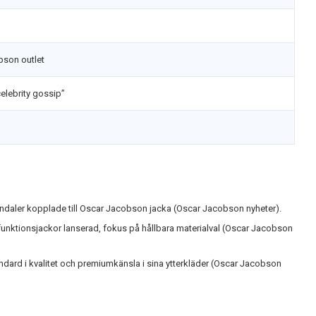
bson outlet
celebrity gossip”
kandaler kopplade till Oscar Jacobson jacka (Oscar Jacobson nyheter).
funktionsjackor lanserad, fokus på hållbara materialval (Oscar Jacobson
andard i kvalitet och premiumkänsla i sina ytterkläder (Oscar Jacobson