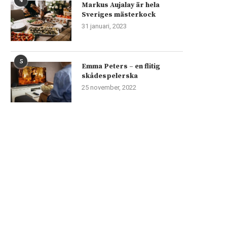
4
Markus Aujalay är hela
Sveriges mästerkock
31 januari, 2023
5
Emma Peters – en flitig
skådespelerska
25 november, 2022