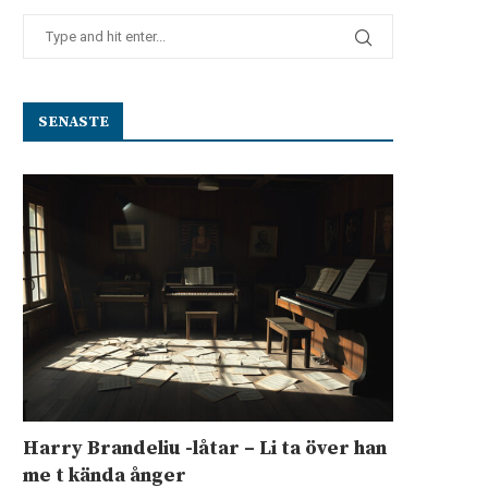
SENASTE
Harry Brandeliu -låtar – Li ta över han
me t kända ånger