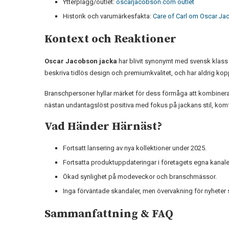
Ytterplagg/outlet:
oscarjacobson.com outlet
Historik och varumärkesfakta:
Care of Carl om Oscar J
Kontext och Reaktioner
Oscar Jacobson jacka
har blivit synonymt med svensk klass 
beskriva tidlös design och premiumkvalitet, och har aldrig koppla
Branschpersoner hyllar märket för dess förmåga att kombinera
nästan undantagslöst positiva med fokus på jackans stil, komf
Vad Händer Härnäst?
Fortsatt lansering av nya kollektioner under 2025.
Fortsatta produktuppdateringar i företagets egna kanale
Ökad synlighet på modeveckor och branschmässor.
Inga förväntade skandaler, men övervakning för nyheter 
Sammanfattning & FAQ