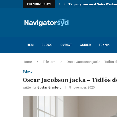
TRENDING NOW
 ta över han...
TV-program med Sofia Wistam –
HEM
BLOGG
ÖVRIGT
GUIDER
TEKNIK
Home
Telekom
Oscar Jacobson jacka – Tidlös de
Telekom
Oscar Jacobson jacka – Tidlös d
written by
Gustav Granberg
8 november, 2025