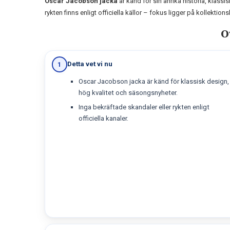
Oscar Jacobson jacka
är känd för sin anrika historia, klass
rykten finns enligt officiella källor – fokus ligger på kollektion
O
Detta vet vi nu
1
Oscar Jacobson jacka är känd för klassisk design,
hög kvalitet och säsongsnyheter.
Inga bekräftade skandaler eller rykten enligt
officiella kanaler.