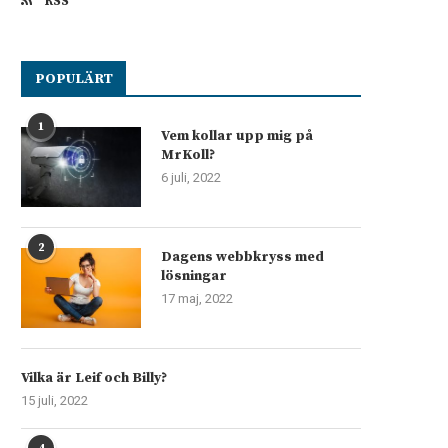
RSS
POPULÄRT
1
Vem kollar upp mig på
MrKoll?
6 juli, 2022
2
Dagens webbkryss med
lösningar
17 maj, 2022
Vilka är Leif och Billy?
15 juli, 2022