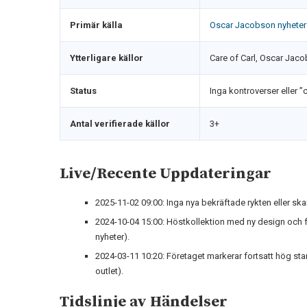
Primär källa
Oscar Jacobson nyheter
Ytterligare källor
Care of Carl, Oscar Jaco
Status
Inga kontroverser eller ”
Antal verifierade källor
3+
Live/Recente Uppdateringar
2025-11-02 09:00
: Inga nya bekräftade rykten eller s
2024-10-04 15:00
: Höstkollektion med ny design och 
nyheter).
2024-03-11 10:20
: Företaget markerar fortsatt hög st
outlet).
Tidslinje av Händelser