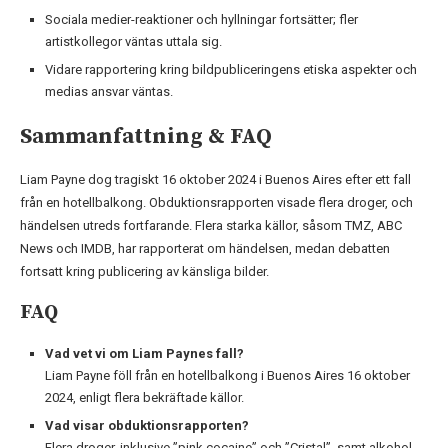
Sociala medier-reaktioner och hyllningar fortsätter; fler
artistkollegor väntas uttala sig.
Vidare rapportering kring bildpubliceringens etiska aspekter och
medias ansvar väntas.
Sammanfattning & FAQ
Liam Payne dog tragiskt 16 oktober 2024 i Buenos Aires efter ett fall
från en hotellbalkong. Obduktionsrapporten visade flera droger, och
händelsen utreds fortfarande. Flera starka källor, såsom TMZ, ABC
News och IMDB, har rapporterat om händelsen, medan debatten
fortsatt kring publicering av känsliga bilder.
FAQ
Vad vet vi om Liam Paynes fall?
Liam Payne föll från en hotellbalkong i Buenos Aires 16 oktober
2024, enligt flera bekräftade källor.
Vad visar obduktionsrapporten?
Flera droger, inklusive ”pink cocaine” och ”Cristal”, samt alkohol