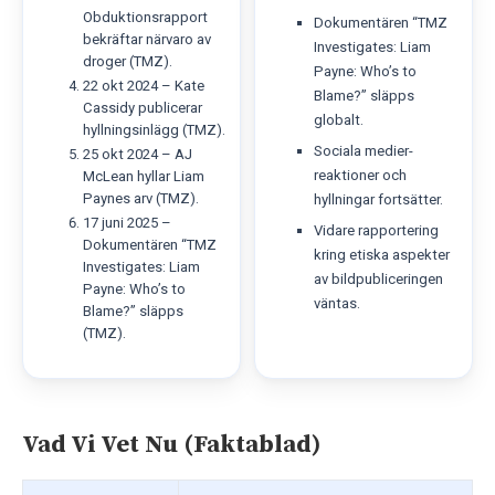
Obduktionsrapport
Dokumentären “TMZ
bekräftar närvaro av
Investigates: Liam
droger (TMZ).
Payne: Who’s to
22 okt 2024 – Kate
Blame?” släpps
Cassidy publicerar
globalt.
hyllningsinlägg (TMZ).
Sociala medier-
25 okt 2024 – AJ
reaktioner och
McLean hyllar Liam
Paynes arv (TMZ).
hyllningar fortsätter.
17 juni 2025 –
Vidare rapportering
Dokumentären “TMZ
kring etiska aspekter
Investigates: Liam
av bildpubliceringen
Payne: Who’s to
väntas.
Blame?” släpps
(TMZ).
Vad Vi Vet Nu (Faktablad)