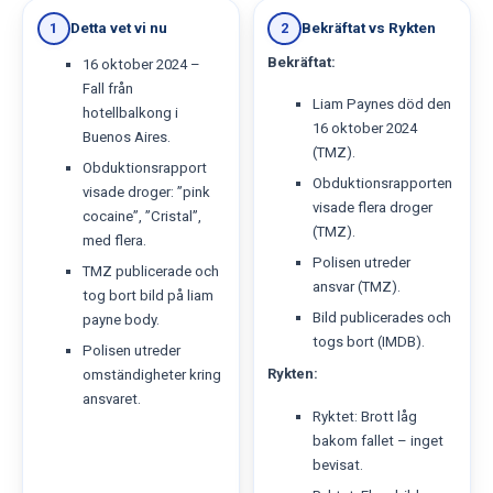
Detta vet vi nu
Bekräftat vs Rykten
1
2
Bekräftat:
16 oktober 2024 –
Fall från
Liam Paynes död den
hotellbalkong i
16 oktober 2024
Buenos Aires.
(TMZ).
Obduktionsrapport
Obduktionsrapporten
visade droger: ”pink
visade flera droger
cocaine”, ”Cristal”,
(TMZ).
med flera.
Polisen utreder
TMZ publicerade och
ansvar (TMZ).
tog bort bild på liam
Bild publicerades och
payne body.
togs bort (IMDB).
Polisen utreder
Rykten:
omständigheter kring
ansvaret.
Ryktet: Brott låg
bakom fallet – inget
bevisat.