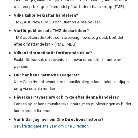
och receptbelagda läkemedel påträffades i hans kropp (TMZ).
Vilka källor bekräftar händelsen?
TMZ, ABC News, IMDB och Buenos Aires-polisen.
Varför publicerade TMZ dessa bilder?
TMZ publicerade fotot som breaking news, tog dock bort det
efter omfattande kritik (TMZ, IMDB).
Vilken information är fortfarande oklar?
Exakt dödsorsak och eventuellt ansvar utreds fortfarande av
polisen.
Hur har hans närmaste reagerat?
Kate Cassidy, anförvanter och musikkollegor har uttalat sin djupa
sorg via sociala medier.
Påverkas Paynes arv och rykte efter denna händelse?
Fansen hyllar hans musikaliska insats, men publiceringen av bilder
har skapat etikdebatt.
Var hittar jag mer om One Directions historia?
Se
våra tidigare analyser om One Direction
.