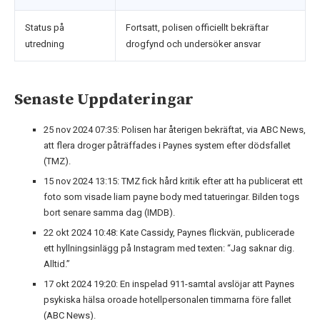
Status på
Fortsatt, polisen officiellt bekräftar
utredning
drogfynd och undersöker ansvar
Senaste Uppdateringar
25 nov 2024 07:35
: Polisen har återigen bekräftat, via ABC News,
att flera droger påträffades i Paynes system efter dödsfallet
(TMZ).
15 nov 2024 13:15
: TMZ fick hård kritik efter att ha publicerat ett
foto som visade liam payne body med tatueringar. Bilden togs
bort senare samma dag (IMDB).
22 okt 2024 10:48
: Kate Cassidy, Paynes flickvän, publicerade
ett hyllningsinlägg på Instagram med texten: “Jag saknar dig.
Alltid.”
17 okt 2024 19:20
: En inspelad 911-samtal avslöjar att Paynes
psykiska hälsa oroade hotellpersonalen timmarna före fallet
(ABC News).