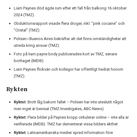
Liam Paynes död ägde rum efter ett fall från balkong 16 oktober
2024 (TMZ).
Obduktionsrapport visade flera droger, inkl. ”pink cocaine” och
”Cristal” (TMZ).
Polisen i Buenos Aires bekräftar att det finns omständigheter att
utreda kring ansvar (TMZ).
Foto på liam payne body publicerades kort av TMZ, senare
borttaget (IMDB).
Liam Paynes flickvän och kollegor har offentligt hedrat honom
(TMZ).
Rykten
Ryktet:
Brott låg bakom fallet – Polisen har inte uteslutit något
men inget är bevisat (TMZ Investigates, ABC News).
Ryktet:
Flera bilder på Paynes kropp cirkulerar online – inte alla är
verifierade (IMDB). TMZ har dementerat vissa bilders äkthet.
Ryktet:
Latinamerikanska medier spred information före