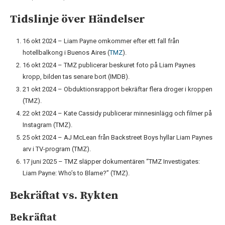
Tidslinje över Händelser
16 okt 2024 – Liam Payne omkommer efter ett fall från
hotellbalkong i Buenos Aires (
TMZ
).
16 okt 2024 – TMZ publicerar beskuret foto på Liam Paynes
kropp, bilden tas senare bort (IMDB).
21 okt 2024 – Obduktionsrapport bekräftar flera droger i kroppen
(TMZ).
22 okt 2024 – Kate Cassidy publicerar minnesinlägg och filmer på
Instagram (TMZ).
25 okt 2024 – AJ McLean från Backstreet Boys hyllar Liam Paynes
arv i TV-program (TMZ).
17 juni 2025 – TMZ släpper dokumentären “TMZ Investigates:
Liam Payne: Who’s to Blame?” (TMZ).
Bekräftat vs. Rykten
Bekräftat