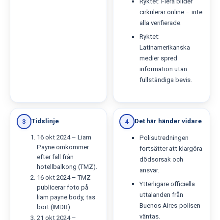
Ryktet: Flera bilder
cirkulerar online – inte
alla verifierade.
Ryktet:
Latinamerikanska
medier spred
information utan
fullständiga bevis.
Tidslinje
Det här händer vidare
3
4
16 okt 2024 – Liam
Polisutredningen
Payne omkommer
fortsätter att klargöra
efter fall från
dödsorsak och
hotellbalkong (TMZ).
ansvar.
16 okt 2024 – TMZ
Ytterligare officiella
publicerar foto på
uttalanden från
liam payne body, tas
Buenos Aires-polisen
bort (IMDB).
väntas.
21 okt 2024 –