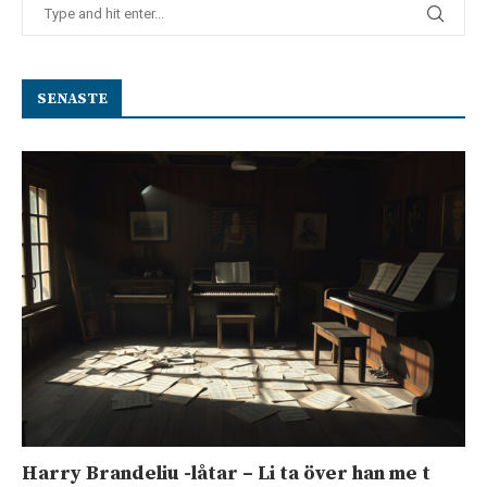
SENASTE
Harry Brandeliu -låtar – Li ta över han me t