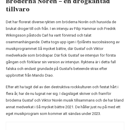
Bröderna Norén – en drogkantad
tillvaro
Det har florerat diverse rykten om bröderna Norén och huruvida de
brukat droger till och från. I en intervju av Filip Hammar och Fredrik
Wikingsson påstods Carl ha varit förvirrad och talat
osammanhängande. Detta togs upp igen i fjolårets succésäsong av
musikprogrammet Så mycket bättre, där Gustaf och Viktor
medverkade som brödrapar. Där fick Gustaf se intervjun för första
gången och förklarar sin version av intervjun. Ryktena är i detta fall
falska och endast grundade på Gustafs beteende strax efter
uppbrottet från Mando Diao.
Efter att ha tagit del av den destruktiva rockkulturen och festat hårt i
flera år, har de nu lugnat ner sig. I dagsläget skriver och framför
bröderna Gustaf och Viktor Norén musik tillsammans och de har bland
annat medverkat i Så mycket bättre 2021. De håller just nu på med ett
eget musikprogram som kommer att sändas under 2023.