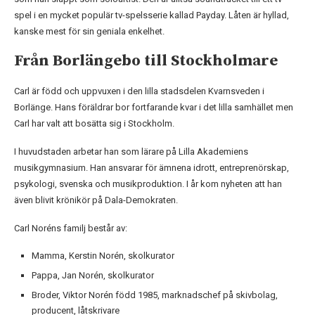
spel i en mycket populär tv-spelsserie kallad Payday. Låten är hyllad,
kanske mest för sin geniala enkelhet.
Från Borlängebo till Stockholmare
Carl är född och uppvuxen i den lilla stadsdelen Kvarnsveden i
Borlänge. Hans föräldrar bor fortfarande kvar i det lilla samhället men
Carl har valt att bosätta sig i Stockholm.
I huvudstaden arbetar han som lärare på Lilla Akademiens
musikgymnasium. Han ansvarar för ämnena idrott, entreprenörskap,
psykologi, svenska och musikproduktion. I år kom nyheten att han
även blivit krönikör på Dala-Demokraten.
Carl Noréns familj består av:
Mamma, Kerstin Norén, skolkurator
Pappa, Jan Norén, skolkurator
Broder, Viktor Norén född 1985, marknadschef på skivbolag,
producent, låtskrivare