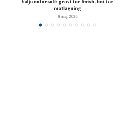
Välja natursalt: grovt för finish, fint för
matlagning
8 maj, 2026