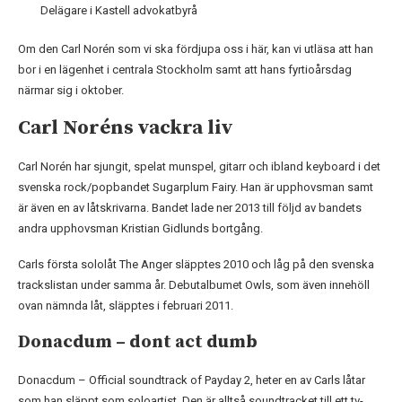
Delägare i Kastell advokatbyrå
Om den Carl Norén som vi ska fördjupa oss i här, kan vi utläsa att han
bor i en lägenhet i centrala Stockholm samt att hans fyrtioårsdag
närmar sig i oktober.
Carl Noréns vackra liv
Carl Norén har sjungit, spelat munspel, gitarr och ibland keyboard i det
svenska rock/popbandet Sugarplum Fairy. Han är upphovsman samt
är även en av låtskrivarna. Bandet lade ner 2013 till följd av bandets
andra upphovsman Kristian Gidlunds bortgång.
Carls första sololåt The Anger släpptes 2010 och låg på den svenska
trackslistan under samma år. Debutalbumet Owls, som även innehöll
ovan nämnda låt, släpptes i februari 2011.
Donacdum – dont act dumb
Donacdum – Official soundtrack of Payday 2, heter en av Carls låtar
som han släppt som soloartist. Den är alltså soundtracket till ett tv-