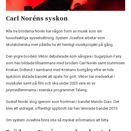
Carl Noréns syskon
Alla tre bröderna Norén har någon form av musik som sin
huvudsakliga sysselsättning. Systern Josefine arbetar som
skolsköterska men påstås ha ett hemligt musikprojekt på gång.
Den yngre brodern Viktor debuterade som sångare i Sugarplum Fairy
som han bildade tillsammans med brodern Carl Norén samt trummisen
Kristian Gidlund. I samband med Kristians bortgång efter en tids
sjukdom slutade bandet att spela för gott. Viktor har medverkat i
musikaler samt på film och ska under 2023 vara en av
jurymedlemmarna i svenska programmet Talang.
Gustaf Norén slog igenom som frontman i bandet Mando Diao. Det
blev ett utdraget, offentligt uppbrott när han lämnade bandet 2015.
Om systern Josefine finns inte så mycket information att hitta.