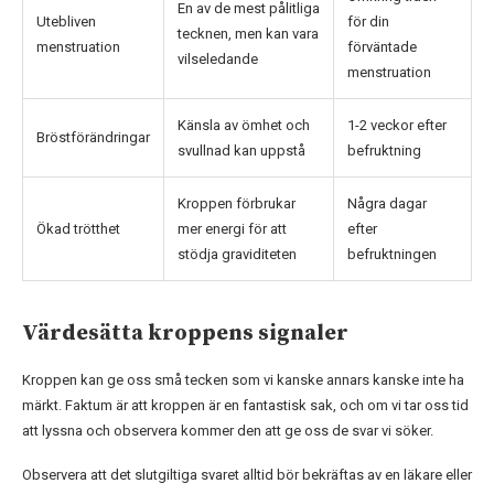
En av de mest pålitliga
Utebliven
för din
tecknen, men kan vara
menstruation
förväntade
vilseledande
menstruation
Känsla av ömhet och
1-2 veckor efter
Bröstförändringar
svullnad kan uppstå
befruktning
Kroppen förbrukar
Några dagar
Ökad trötthet
mer energi för att
efter
stödja graviditeten
befruktningen
Värdesätta kroppens signaler
Kroppen kan ge oss små tecken som vi kanske annars kanske inte ha
märkt. Faktum är att kroppen är en fantastisk sak, och om vi tar oss tid
att lyssna och observera kommer den att ge oss de svar vi söker.
Observera att det slutgiltiga svaret alltid bör bekräftas av en läkare eller