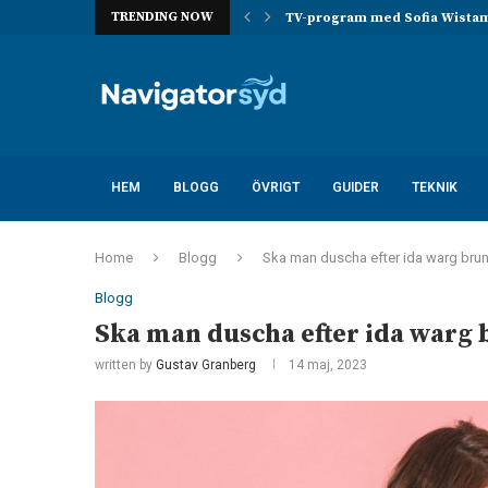
TRENDING NOW
 ta över han...
TV-program med Sofia Wistam –
HEM
BLOGG
ÖVRIGT
GUIDER
TEKNIK
Home
Blogg
Ska man duscha efter ida warg brun
Blogg
Ska man duscha efter ida warg 
written by
Gustav Granberg
14 maj, 2023