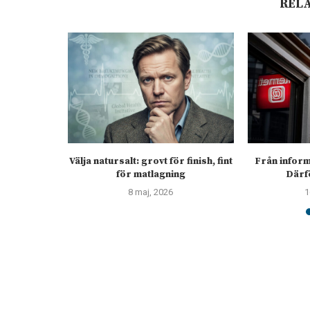
REL
 Skifs 🎤
Välja natursalt: grovt för finish, fint
Från informa
för matlagning
Därfö
8 maj, 2026
1