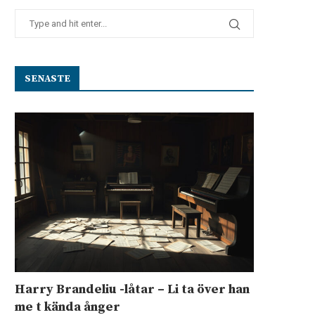
SENASTE
Harry Brandeliu -låtar – Li ta över han
me t kända ånger