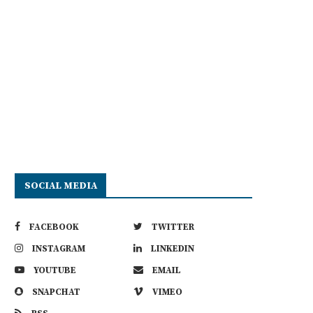
En ny era för näringslivet med
Hur Funkar Det Att Driva Före
fokus på...
Sverige...
SOCIAL MEDIA
16 april, 2026
16 april, 2026
FACEBOOK
TWITTER
INSTAGRAM
LINKEDIN
YOUTUBE
EMAIL
SNAPCHAT
VIMEO