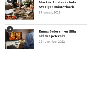
4
Markus Aujalay är hela
Sveriges mästerkock
31 januari, 2023
5
Emma Peters – en flitig
skådespelerska
25 november, 2022