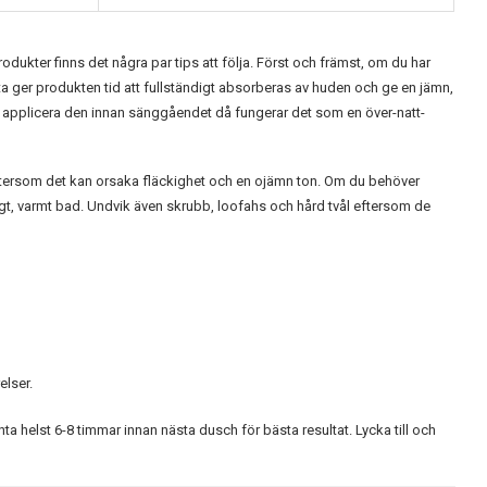
rodukter finns det några par tips att följa. Först och främst, om du har
ta ger produkten tid att fullständigt absorberas av huden och ge en jämn,
l, applicera den innan sänggåendet då fungerar det som en över-natt-
eftersom det kan orsaka fläckighet och en ojämn ton. Om du behöver
ångt, varmt bad. Undvik även skrubb, loofahs och hård tvål eftersom de
elser.
a helst 6-8 timmar innan nästa dusch för bästa resultat. Lycka till och