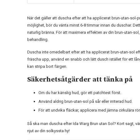
När det gäller att duscha efter att ha applicerat brun-utan-sol-p
möjlighet, bör du vänta minst 6-8 timmar innan du duschar. Det
naturlig bränna. För att maximera effekten av din brun-utan-so
behandling.
Duscha inte omedelbart efter att ha applicerat brun-utan-sol 
fräscha upp, använd en snabb och lätt dusch istället för ett l
kan stripa bort färgen.
Säkerhetsåtgärder att tänka på
Om du har känslig hud, gör ett patchtest först.
Använd aldrig brun-utan-sol på sår eller irriterad hud.
För att undvika fläckar, applicera med jämna cirkulära rör
Så ska man duscha efter Ida Warg Brun utan Sol? Kort sagt, vänt
njut av din solkyssta hy!