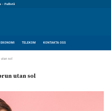
 Fullständig lista och...
Rollistan i Billy Elliot – Skådespela
EKONOMI
TELEKOM
KONTAKTA OSS
 utan sol
brun utan sol