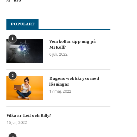
RSS
POPULÄRT
1
Vem kollar upp mig på
MrKoll?
6 juli, 2022
2
Dagens webbkryss med
lösningar
17 maj, 2022
Vilka är Leif och Billy?
15 juli, 2022