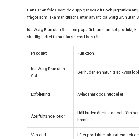
Detta är en fråga som dök upp ganska ofta och jag tänkte att j
frågor som ”ska man duscha efter använt Ida Warg Brun utan So
Ida Warg Brun utan Sol är en populär brun-utan-sol-produkt, kä
skadliga effekterna från solens UV-strålar.
Produkt
Funktion
Ida Warg Brun utan
Ger huden en naturlig solkysst loo
Sol
Exfoliering
Avlägsnar döda hudceller
Håll huden återfuktad och förhindr
Återfuktande lotion
bränna
Väntetid
Låter produkten absorbera och ge