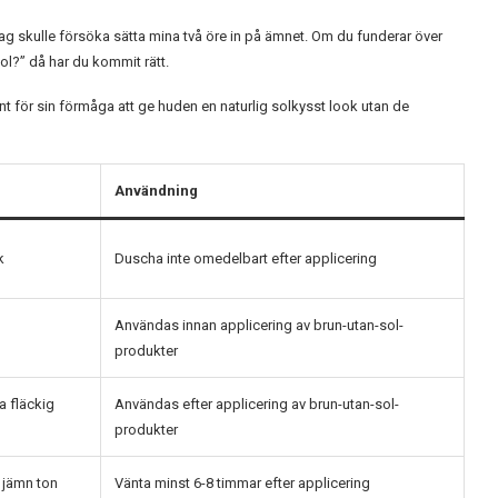
ag skulle försöka sätta mina två öre in på ämnet. Om du funderar över
l?” då har du kommit rätt.
nt för sin förmåga att ge huden en naturlig solkysst look utan de
Användning
k
Duscha inte omedelbart efter applicering
Användas innan applicering av brun-utan-sol-
produkter
a fläckig
Användas efter applicering av brun-utan-sol-
produkter
 jämn ton
Vänta minst 6-8 timmar efter applicering