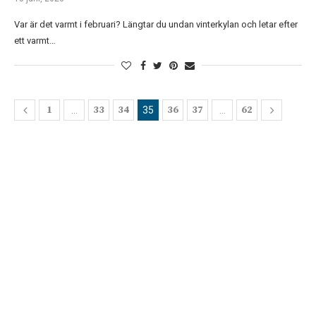
Var är det varmt i februari? Längtar du undan vinterkylan och letar efter
ett varmt…
1
33
34
36
37
62
…
35
…