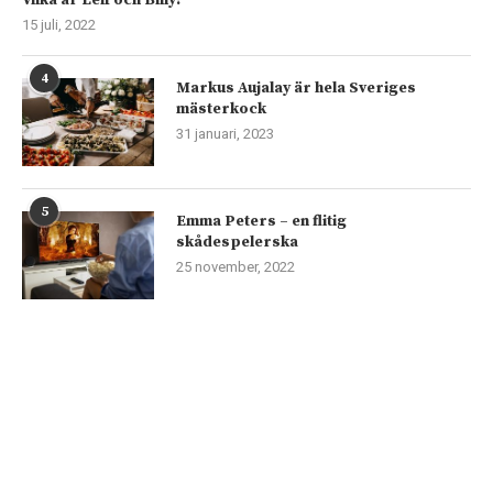
Vilka är Leif och Billy?
15 juli, 2022
4
Markus Aujalay är hela Sveriges
mästerkock
31 januari, 2023
5
Emma Peters – en flitig
skådespelerska
25 november, 2022