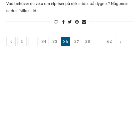
Vad behöver du veta om elpriser på olika tider på dygnet? Någonsin
undrat ”vilken tid…
1
34
35
37
38
62
…
36
…