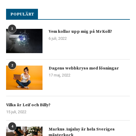
POPULÄRT
1
Vem kollar upp mig på MrKoll?
6 juli, 2022
2
Dagens webbkryss med lösningar
17 maj, 2022
Vilka är Leif och Billy?
15 juli, 2022
4
Markus Aujalay är hela Sveriges
mästerkock