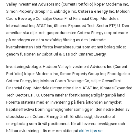
Valley Investment Advisors Inc (Current Portfolio) köper Moderna Inc,
Simon Property Group Inc, Enbridge Inc,
Coterra energy
Inc, Molson
Coors Beverage Co, säljer OceanFirst Financial Corp, Mondelez
International Inc, AT&T Inc, iShares Expanded Tech Sector ETF, U. Den
amerikanska olje- och gasproducenten Coterra Energy rapporterade
på onsdagen en nära sexfaldig ökning av den justerade
kvartalsvinsten i sitt första kvartalsresultat som ett nytt bolag bildat
genom fusionen av Cabot Oil & Gas och Cimarex Energy.
Investeringsbolaget Hudson Valley Investment Advisors Inc (Current
Portfolio) köper Moderna Inc, Simon Property Group Inc, Enbridge Inc,
Coterra Energy Inc, Molson Coors Beverage Co, säljer OceanFirst
Financial Corp, Mondelez International Inc, AT&T Inc, iShares Expanded
Tech Sector ETF, U. Coterra innehar förstklassiga tillgångar på land i
Förenta staterna med en inventering på flera årtionden av mycket
kapitaleffektiva borrningsmöjligheter som ligger i den nedre delen av
utbudskurvan. Coterra Energy är ett förstklassigt, diversifierat
energibolag som är väl positionerat för att leverera överlägsen och
hållbar avkastning. Läs mer om aktier på
aktier-tips.se
.