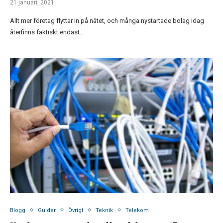
21 januari, 2021
Allt mer företag flyttar in på nätet, och många nystartade bolag idag
återfinns faktiskt endast…
Blogg
Guider
Övrigt
Teknik
Telekom