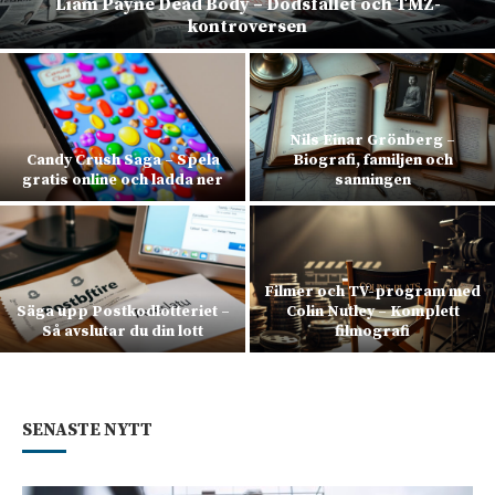
Liam Payne Dead Body – Dödsfallet och TMZ-
kontroversen
Nils Einar Grönberg –
Candy Crush Saga – Spela
Biografi, familjen och
gratis online och ladda ner
sanningen
Filmer och TV-program med
Säga upp Postkodlotteriet –
Colin Nutley – Komplett
Så avslutar du din lott
filmografi
SENASTE NYTT